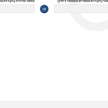
שוי (הקלדת מספרים משמאל לימין)
מספר שילדה (הקלדת מס
או