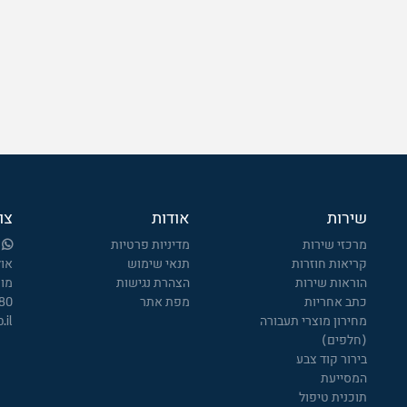
שירות
אודות
צו
מרכזי שירות
מדיניות פרטיות
קריאות חוזרות
תנאי שימוש
אולמ
הוראות שירות
הצהרת נגישות
מוק
כתב אחריות
מפת אתר
80*
מחירון מוצרי תעבורה
.il
(חלפים)
בירור קוד צבע
המסייעת
תוכנית טיפול