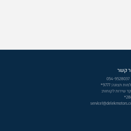
ר קשר
054-9528037
ות תצוגה: 9777*
ד שירות לקוחות:
28
service1@delekmotors.co