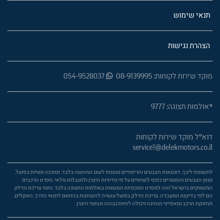
תנאי שימוש
הצהרת נגישות
מוקד שירות לקוחות: 08-9139995
054-9528037
*אולמות תצוגה: 9777
דוא"ל מוקד שירות לקוחות
service1@delekmotors.co.il
לתשומת ליבך, דוגמאות הצבעים והריפודים מוצגות לשם המחשה בלבד. תתכנה סטיות בפועל.
מגוון הצבעים והחומרים כפוף לשינויים על פי מדיניות היצרן ולמגבלות מלאי. מפרט הרכבים
המשווקים בישראל זהה למפרט המכוניות המוצגות באולמות התצוגה בלבד. נתוני צריכת הדלק
הם לפי בדיקות המעבדה. צריכת הדלק בפועל עשויה להשתנות בהתאם לתנאי הדרך, האקלים,
תחזוקת הרכב ומאפייני הנהיגה ויכולה להיות גבוהה מנתוני היצרן.