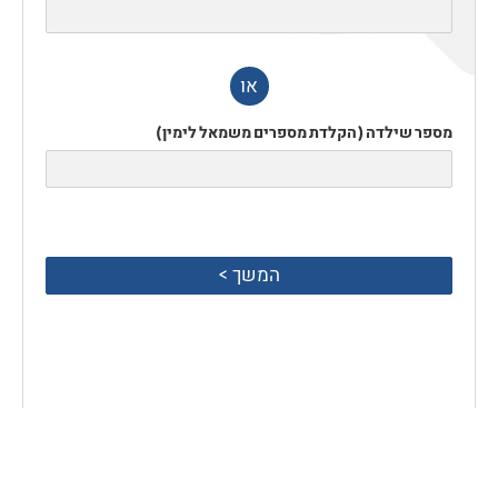
או
מספר שילדה (הקלדת מספרים משמאל לימין)
המשך >