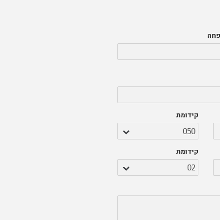
פחה
קידומת
קידומת