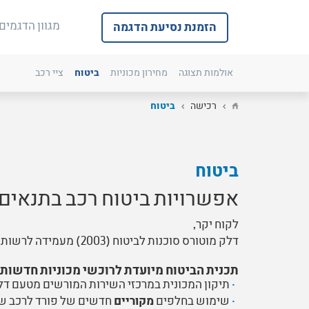
מגוון הדגמים
הזמנת נסיעת הדגמה
אולמות תצוגה
מחירון מכוניות
ביטוח
ציי רכב
רכישה
ביטוח
ביטוח
אפשרויות ביטוח רכב בתנאים 
לקוח יקר,
דלק מוטורס סוכנות לביטוח (2003) מעמידה לרשותך תכנית ביטוח אטרקטיבית הכוללת מגוון הטבות שהותאמו לך כלקוח פורד.
תכנית הביטוח מיועדת לרוכשי מכוניות חדשות מ
תיקון המכונית במרכזי השירות המורשים מטעם דל
שימוש בחלפים
מקוריים
חדשים של פורד לרכב שגילו עד 36 חודש. במוס