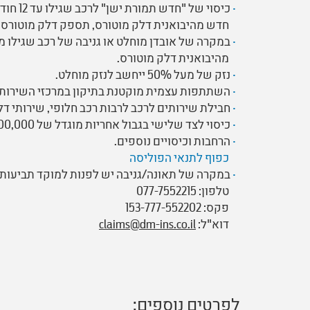
כיסוי 
חדש מהיבואנית דלק מוטורס, תספק דלק מוטורס 
במקרה של אובדן מוחלט או גניבה של רכב שגילו מעל 12 חודש ועד 36 חודש, יינתן פיצוי 
מהיבואנית דלק מוטורס.
נזק של מעל 50% ייחשב לנזק מוחלט.
השתתפות עצמית מוקטנת בתיקון במרכזי השירות 
חבילת שירותים לרכב לרבות רכב חלופי, שירותי דלק
כיסוי לצד שלישי בגבול אחריות מוגדל של 1,000,000 ₪.
הרחבות וכיסויים נוספים.
כפוף לתנאי הפוליסה
במקרה של תאונה/גניבה יש לפנות למוקד תביעות 
טלפון: 077-7552215
פקס: 153-777-552202
דוא"ל:
claims@dm-ins.co.il
לפרטים נוספים: