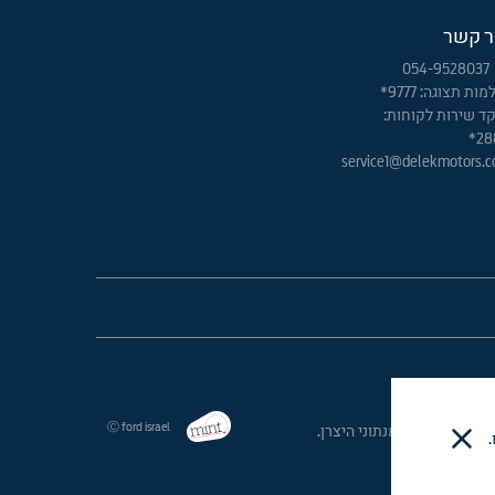
ר קשר
054-9528037
ות תצוגה: 9777*
ד שירות לקוחות:
28
service1@delekmotors.co
Ⓒ ford israel
להיות גבוהה מנתוני היצרן.