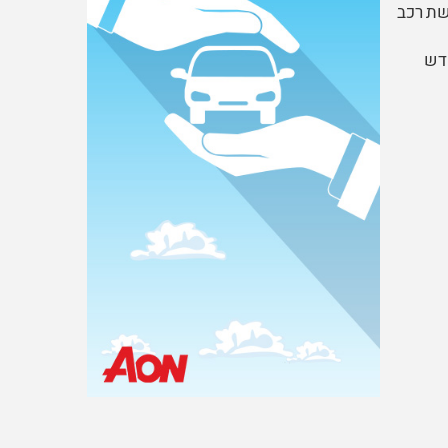
 רכישת רכב
דש