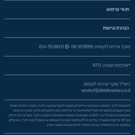
תנאי שימוש
הצהרת נגישות
מוקד שירות לקוחות: 08-9139995
054-9528037
*אולמות תצוגה: 9777
דוא"ל מוקד שירות לקוחות
service1@delekmotors.co.il
לתשומת ליבך, דוגמאות הצבעים והריפודים מוצגות לשם המחשה בלבד. תתכנה סטיות בפועל.
מגוון הצבעים והחומרים כפוף לשינויים על פי מדיניות היצרן ולמגבלות מלאי. מפרט הרכבים
המשווקים בישראל זהה למפרט המכוניות המוצגות באולמות התצוגה בלבד. נתוני צריכת הדלק
הם לפי בדיקות המעבדה. צריכת הדלק בפועל עשויה להשתנות בהתאם לתנאי הדרך, האקלים,
תחזוקת הרכב ומאפייני הנהיגה ויכולה להיות גבוהה מנתוני היצרן.