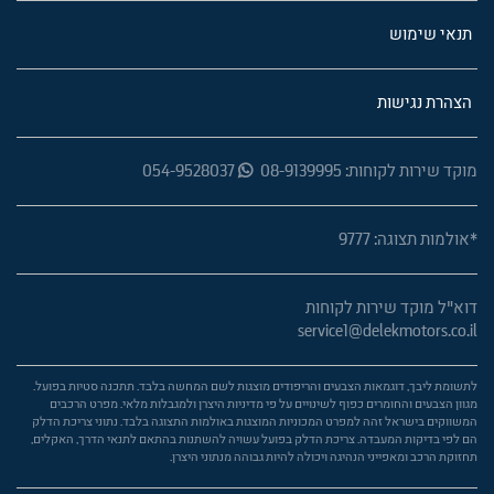
תנאי שימוש
הצהרת נגישות
מוקד שירות לקוחות: 08-9139995
054-9528037
*אולמות תצוגה: 9777
דוא"ל מוקד שירות לקוחות
service1@delekmotors.co.il
לתשומת ליבך, דוגמאות הצבעים והריפודים מוצגות לשם המחשה בלבד. תתכנה סטיות בפועל.
מגוון הצבעים והחומרים כפוף לשינויים על פי מדיניות היצרן ולמגבלות מלאי. מפרט הרכבים
המשווקים בישראל זהה למפרט המכוניות המוצגות באולמות התצוגה בלבד. נתוני צריכת הדלק
הם לפי בדיקות המעבדה. צריכת הדלק בפועל עשויה להשתנות בהתאם לתנאי הדרך, האקלים,
תחזוקת הרכב ומאפייני הנהיגה ויכולה להיות גבוהה מנתוני היצרן.